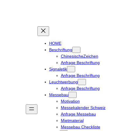
Zum
Inhalt
springen
HOME
Beschriftung
ChinesischeZeichen
Anfrage Beschriftung
Signaletik
Anfrage Beschriftung
Leuchtwerbung
Anfrage Beschriftung
Messebau
Motivation
Messekalender Schweiz
Anfrage Messebau
Mietmaterial
Messebau Checkliste