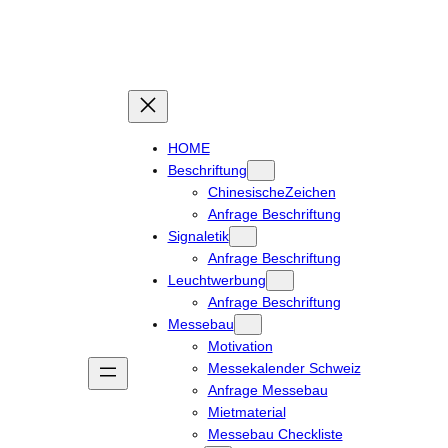
Zum
Inhalt
springen
HOME
Beschriftung
ChinesischeZeichen
Anfrage Beschriftung
Signaletik
Anfrage Beschriftung
Leuchtwerbung
Anfrage Beschriftung
Messebau
Motivation
Messekalender Schweiz
Anfrage Messebau
Mietmaterial
Messebau Checkliste